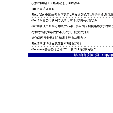
·安恒的网站上有培训动态，可以参考
·Re:咨询培训事宜
·Re:q 我的电脑前天自动更新,,,不知道怎么了,,总是卡机,,显示器
·Re:请问贵公司的网管大哥，有否此邮件列表软件
·Re:学会使用网络万用表并不难，要全面了解网络维护技术
·怎样才能使防毒软件不充许打开的文件打开
·请问网络维护培训在深圳主设有培训点？
·Re:请问该培训在武汉设有培训点吗？
·Re:anme是否包括全部CCTT和CFTT的课程呢？
版权所有 安恒公司 Copyright © 