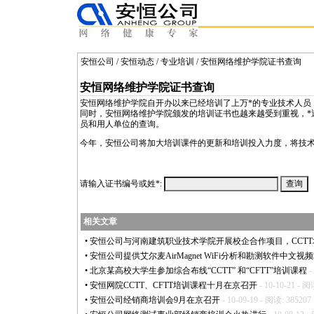
安恒公司
/
安恒动态
/
专业培训
/ 安恒网络维护学院证书查询
安恒网络维护学院证书查询
安恒网络维护学院自开办以来已经培训了上万
*
的专业技术人员
同时，安恒网络维护学院颁发的培训证书也越来越受到重视，
*
员和用人单位的查询。
今年，安恒公司将加大培训课件的更新和培训投入力度，将技
请输入证书编号或姓
*
:
相关文章
•
安恒公司与河南建筑职业技术学院开展校企合作项目，CCT
•
安恒公司提供艾尔麦AirMagnet WiFi分析和勘测软件中文视
•
北京某高校大学生参加综合布线“CCTT” 和“CFTT”培训课程
-
•
安恒网院CCTT、CFTT培训课程十月在京召开
- 10-10-21 - 阅
•
安恒公司经销商培训会9月在京召开
- 10-09-19 - 阅读: 385207