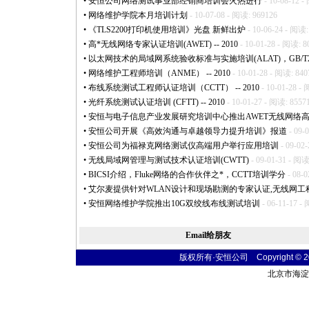
•
安恒公司网络测试事业部经销商培训会火热进行
- 10-08-12 -
•
网络维护学院本月培训计划
- 10-07-08 - 阅读: 969126
•
《TLS2200打印机使用培训》光盘 新鲜出炉
- 10-06-24 - 阅读:
•
高
*
无线网络专家认证培训(AWET) -- 2010
- 10-01-28 - 阅读: 8
•
以太网技术的局域网系统验收标准与实施培训(ALAT)，GB/T21671
•
网络维护工程师培训（ANME） -- 2010
- 10-01-28 - 阅读: 840
•
布线系统测试工程师认证培训（CCTT） -- 2010
- 10-01-28 -
•
光纤系统测试认证培训 (CFTT) -- 2010
- 10-01-27 - 阅读: 8557
•
安恒与电子信息产业发展研究培训中心推出AWET无线网络
•
安恒公司开展《高效沟通与卓越领导力提升培训》报道
- 09-
•
安恒公司为福禄克网络测试仪高端用户举行应用培训
- 09-02
•
无线局域网管理与测试技术认证培训(CWTT)
- 09-01-31 - 阅读
•
BICSI介绍，Fluke网络的合作伙伴之
*
，CCTT培训学分
- 08-0
•
艾尔麦提供针对WLAN设计和现场勘测的专家认证,无线网工
•
安恒网络维护学院推出10G双绞线布线测试培训
- 06-11-17 -
Email给朋友
版权所有·安恒公司 Copyright © 2004
北京市海淀