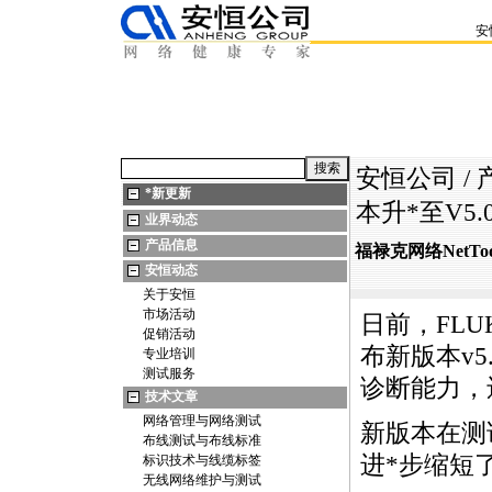
安
安恒公司
/
*
新更新
本升
*
至V5.
业界动态
产品信息
福禄克网络NetTool 
安恒动态
关于安恒
市场活动
日前，FLUKE
促销活动
布新版本v5
专业培训
测试服务
诊断能力，
技术文章
网络管理与网络测试
新版本在测
布线测试与布线标准
进
*
步缩短
标识技术与线缆标签
无线网络维护与测试