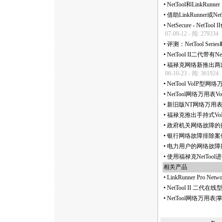
•
NetTool和LinkR
•
借助LinkRunner或
•
NetSecure - 
07-09-12 - 阅: 279334
•
评测：NetTool Se
•
NetTool II二代带有
•
福禄克网络新推出两款N
06-10-23 - 阅: 361924
•
NetTool VoIP型网
•
NetTool网络万用表V
•
新旧版NT网络万用
•
福禄克推出手持式VoIP
•
政府机关网络故障的排
•
银行网络故障排除案例, 
•
电力用户的网络故障排除
•
使用福禄克NetToo
相关产品
•
LinkRunner Pro 
•
NetTool II 二代在线型网络
•
NetTool网络万用表|