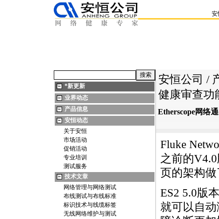
安
安恒公司
/
*
新更新
健康审查功
业界动态
产品信息
Etherscope
安恒动态
关于安恒
市场活动
Fluke Ne
促销活动
之前的V4.
专业培训
测试服务
页的架构做
技术文章
网络管理与网络测试
ES2
5.0版
布线测试与布线标准
就可以自动
标识技术与线缆标签
无线网络维护与测试