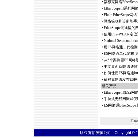
•
福禄克网络EtherSc
•
EtherScope II系列网
•
Fluke Ether
•
网络验收和诊断能手:
•
EtherScope无
•
使用ES2-WLAN定
•
National Semico
•
用ES网络通二代检测
•
ES网络通二代发布-更高
•
从
*
个案例看ES网络
•
中文界面ES网络通
•
如何使用ES网络通In
•
福禄克网络发布ES
相关产品
•
EtherScope II
•
手持式无线网测试仪E
•
ES网络通EtherSco
Em
版权所有·安恒公司 Copyright © 2004