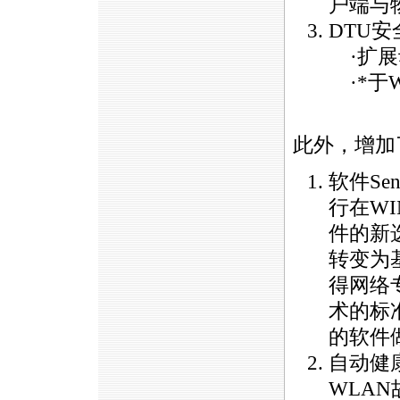
户端与
DTU
安
·扩展
·
*
于
此外，增加
软件Se
行在W
件的新选
转变为
得网络
术的标
的软件
自动健
WLA