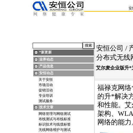
安
安恒公司
/
*
新更新
分布式无线
业界动态
产品信息
艾尔麦企业版升
*
安恒动态
关于安恒
市场活动
福禄克网络
促销活动
的升
*
解决
专业培训
测试服务
和性能。艾
技术文章
架构、WL
网络管理与网络测试
布线测试与布线标准
网络的能力
标识技术与线缆标签
无线网络维护与测试