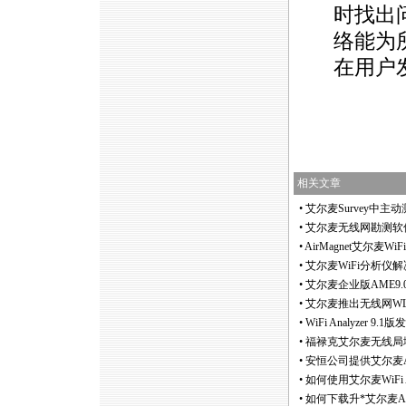
时找出
络能为
在用户
相关文章
•
艾尔麦Survey中主
•
艾尔麦无线网勘测软件Sur
•
AirMagnet艾尔麦Wi
•
艾尔麦WiFi分析仪
•
艾尔麦企业版AME9.
•
艾尔麦推出无线网WLAN频
•
WiFi Analyzer 9
•
福禄克艾尔麦无线局域网勘
•
安恒公司提供艾尔麦Ai
•
如何使用艾尔麦WiFi A
•
如何下载升
*
艾尔麦A