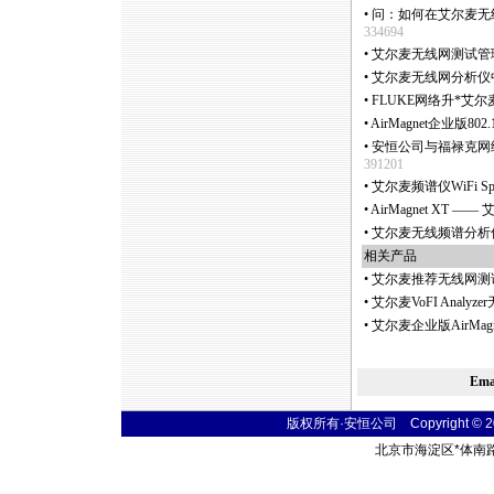
•
问：如何在艾尔麦无线网分
334694
•
艾尔麦无线网测试管理
•
艾尔麦无线网分析仪
•
FLUKE网络升
*
艾尔麦至
•
AirMagnet企业版80
•
安恒公司与福禄克网络
391201
•
艾尔麦频谱仪WiFi Spe
•
AirMagnet XT
•
艾尔麦无线频谱分析仪Air
相关产品
•
艾尔麦推荐无线网测
•
艾尔麦VoFI Anal
•
艾尔麦企业版AirMagn
Em
版权所有·安恒公司 Copyright © 2004
北京市海淀区
*
体南路