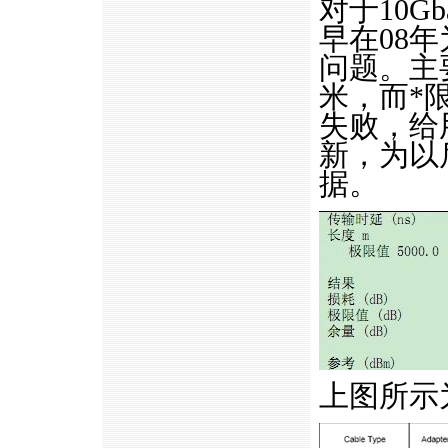
对于10G
早在08
问题。主
米，而
*
失败，给
新，为以
据。
上图所示