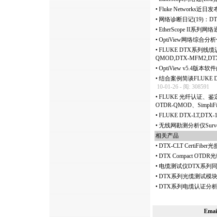
•
Fluke Network
•
网络诊断日记(19)：
•
EtherScope II
•
OptiView网络综合分
•
FLUKE DTX系列线缆认
QMOD,DTX-MFM2,DT
•
OptiView v5.4版本
•
结合案例简谈FLUKE D
10-01-26 - 阅: 308591
•
FLUKE 光纤认证、鉴定和
OTDR-QMOD、SimpliFi
•
FLUKE DTX-LT,D
•
无线网勘测分析仪Surv
相关产品
•
DTX-CLT CertiFib
•
DTX Compact 
•
电缆测试仪DTX系列
•
DTX系列光缆测试模
•
DTX系列电缆认证分析
Ema