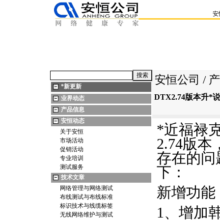
安
安恒公司
/
产
*
新更新
DTX2.74版本升
*
业界动态
产品信息
安恒动态
*
近福禄
关于安恒
2.74版
市场活动
促销活动
存在的问
专业培训
测试服务
下：
技术文章
新增功能
网络管理与网络测试
布线测试与布线标准
标识技术与线缆标签
1、增加
无线网络维护与测试