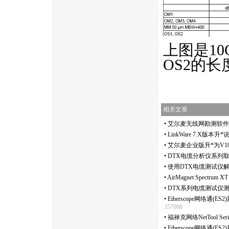
上图是10
OS2的长
相关文章
•
艾尔麦无线网勘测软件Surv
•
LinkWare 7.X版本升
*
•
艾尔麦企业版升
*
为V
•
DTX电缆分析仪系列
•
使用DTX电缆测试仪
•
AirMagnet Spect
•
DTX系列电缆测试仪测
•
Etherscope网络通(E
357098
•
福禄克网络NetTool Seri
•
Etherscope网络通(