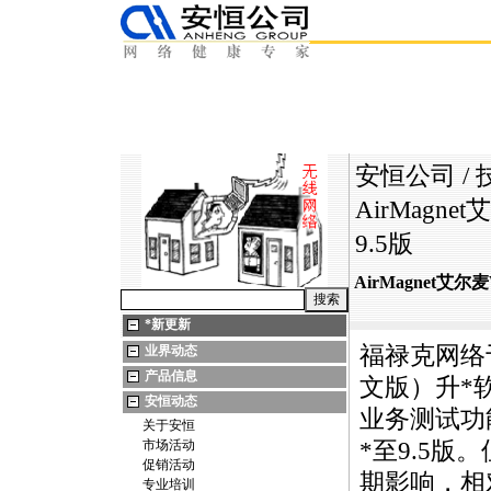
安恒公司
/
AirMagne
9.5版
AirMagnet艾尔
*
新更新
福禄克网络于
业界动态
产品信息
文版）升
*
安恒动态
业务测试功
关于安恒
市场活动
*
至9.5版
促销活动
期影响，相
专业培训