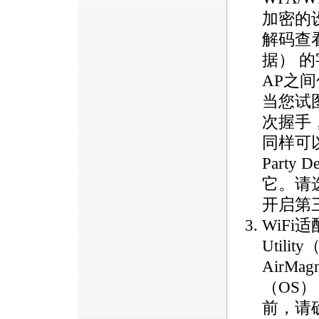
加密的
解码查看汇
据） 
AP之
当您试
次握手，
同样可以
Party
它。请选择
开启第
WiFi适
Util
AirM
（OS
前，请