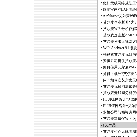
•
做好无线网络规划工
•
影响室内WLAN网
•
AirMagnet艾尔麦Wi
•
艾尔麦企业版升
*
为
•
艾尔麦WiFi分析仪
•
艾尔麦企业版AME9.
•
艾尔麦推出无线网WLAN频
•
WiFi Analyzer 9
•
福禄克艾尔麦无线局域网勘
•
安恒公司提供艾尔麦Ai
•
如何使用艾尔麦WiFi A
•
如何下载升
*
艾尔麦A
•
问：如何在艾尔麦无线网分
•
艾尔麦无线网测试管理
•
艾尔麦无线网分析仪
•
FLUKE网络升
*
无线网勘
•
FLUKE网络升
*
艾尔麦至
•
安恒公司与福禄克网络
•
艾尔麦频谱仪WiFi Spe
相关产品
•
艾尔麦推荐无线网测