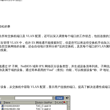
ts/130.html
轻松的事
索出所有交换机端口及 VLAN 配置，还可以深入调查每个端口的工作状态，包括连接
在管理 VLAN 中，也许 ES 网络通不能搜索到它，但是您可以将这些交换机手动加
供给您交换网络的全貌，还会自动地计算和分析
*
近的交换机，及其每个端口的VLAN
供线索。
地通过 IP 子网、NetBIOS 域和 IPX 网络区分设备类型，并生成设备清单列表。
称及属于域的设备。通过简单易用的“Find”（查找）功能，可以根据设备
*
称、IP 地
0个设备，从交换机中获取 VLAN 配置，显示用户连接的端口。提高了解决连通性或