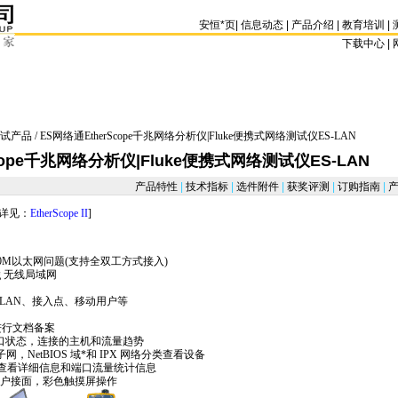
安恒
*
页
|
信息动态
|
产品介绍
|
教育培训
|
下载中心 | 
试产品
/ ES网络通EtherScope千兆网络分析仪|Fluke便携式网络测试仪ES-LAN
cope千兆网络分析仪|Fluke便携式网络测试仪ES-LAN
产品特性
|
技术指标
|
选件附件
|
获奖评测
|
订购指南
|
产
详见：
EtherScope II
]
1000M以太网问题(支持全双工方式接入)
b/g 无线局域网
LAN、接入点、移动用户等
进行文档备案
看端口状态，连接的主机和流量趋势
网，NetBIOS 域
*
和 IPX 网络分类查看设备
查看详细信息和端口流量统计信息
观的用户接面，彩色触摸屏操作