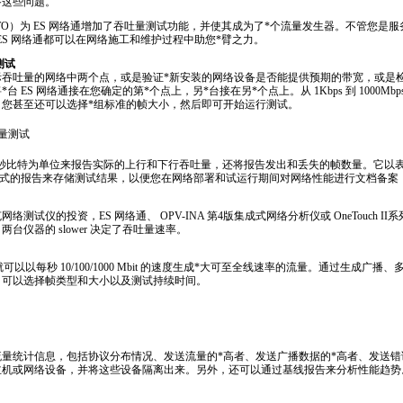
答这些问题。
TO）为 ES 网络通增加了吞吐量测试功能，并使其成为了
*
个流量发生器。不管您是服
的 ES 网络通都可以在网络施工和维护过程中助您
*
臂之力。
量测试
际吞吐量的网络中两个点，或是验证
*
新安装的网络设备是否能提供预期的带宽，或是
将
*
台 ES 网络通接在您确定的第
*
个点上，另
*
台接在另
*
个点上。从 1Kbps 到 1000
。您甚至还可以选择
*
组标准的帧大小，然后即可开始运行测试。
每秒比特为单位来报告实际的上行和下行吞吐量，还将报告发出和丢失的帧数量。它以
 格式的报告来存储测试结果，以便您在网络部署和试运行期间对网络性能进行文档备
络测试仪的投资，ES 网络通、 OPV-INA 第4版集成式网络分析仪或 OneTouch 
台仪器的 slower 决定了吞吐量速率。
可以以每秒 10/100/1000 Mbit 的速度生成
*
大可至全线速率的流量。通过生成广播、
。可以选择帧类型和大小以及测试持续时间。
流量统计信息，包括协议分布情况、发送流量的
*
高者、发送广播数据的
*
高者、发送错
主机或网络设备，并将这些设备隔离出来。另外，还可以通过基线报告来分析性能趋势