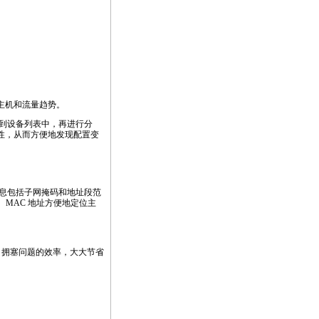
的主机和流量趋势。
入到设备列表中，再进行分
属性，从而方便地发现配置变
子网信息包括子网掩码和地址段范
址、MAC 地址方便地定位主
端口拥塞问题的效率，大大节省