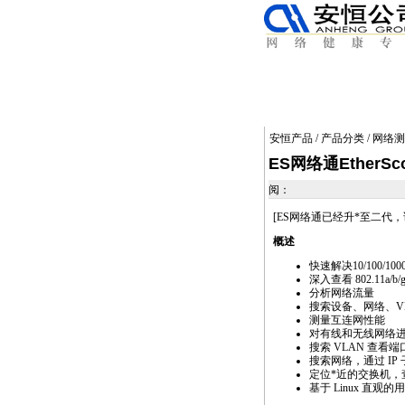
安恒产品
/
产品分类
/
网络测
ES网络通EtherS
阅：
[ES网络通已经升
*
至二代，
概述
快速解决10/100/
深入查看 802.11a/
分析网络流量
搜索设备、网络、V
测量互连网性能
对有线和无线网络
搜索 VLAN 查
搜索网络，通过 IP 子
定位
*
近的交换机，
基于 Linux 直