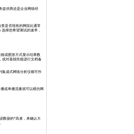
务提供商还是企业网络经
检查是否现有的网段比通常
Mbps 选择您希望测试的速率，
表格或图形方式显示结果数
案，或对基线性能进行文档备
II系列集成式网络分析仪都可作
多播或单播流量就可以模仿网
误数据的
*
高者，来确认大
。