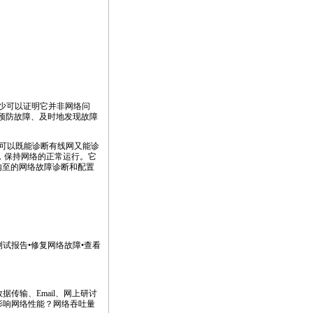
少可以证明它并非网络问
您更好地预防故障、及时地发现故障
可以既能诊断有线网又能诊
，保持网络的正常运行。它
内至的网络故障诊断和配置
测试报告•修复网络故障•查看
传输、Email、网上研讨
影响网络性能？网络吞吐量