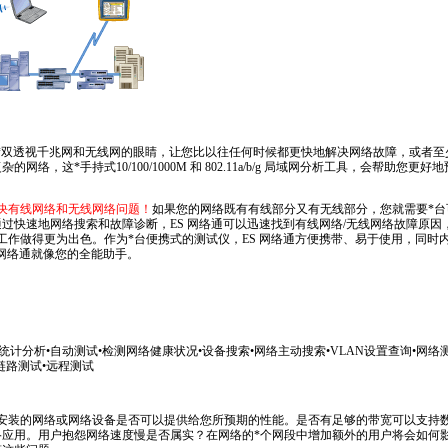
*
双透视千兆网和无线网的眼睛，让您比以往任何时候都更快地解决网络故障，或者至
复杂的网络，这
*
手持式10/100/1000M 和 802.11a/b/g 局域网分析工具，会帮助
。
决有线网络和无线网络问题！
如果您的网络既有有线部分又有无线部分，您就需要
*
台
过快速地网络搜索和故障诊断，ES 网络通可以迅速找到有线网络/无线网络故障原因
工作做得更为出色。作为
*
台便携式的测试仪，ES 网络通方便携带、易于使用，同时
 网络通就像您的全能助手。
ts/130.html
量统计分析•自动测试•检测网络健康状况•设备搜索•网络主动搜索•VLAN设置查询•网络
链路测试•远程测试
安装的网络或网络设备是否可以提供给您所预期的性能。是否有足够的带宽可以支持数据
网络应用。用户抱怨网络速度慢是否属实？在网络的
*
个网段中增加额外的用户将会如何