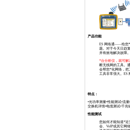
产品功能
ES 网络通——给您
题。对于今天日趋
并有效地解决故障
*
台分析仪，就可解
断无线网的工具。通
会帮您
*
化网络，把
工具非常强大。ES
https://anheng.com.cn/products/html/network_test_produc
特点：
•光功率测量•性能测试•流
交换机详情•电缆测试•千兆
性能测试
您如何才能知道
*
近
会、VoIP或其它