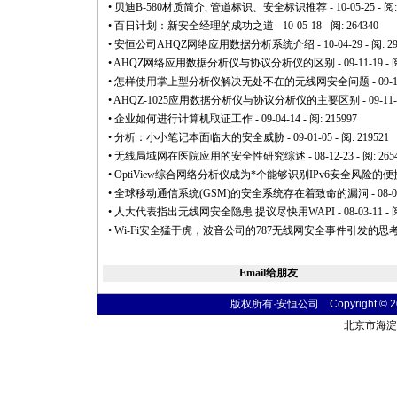
•
贝迪B-580材质简介, 管道标识、安全标识推荐
- 10-05-25 - 阅
•
百日计划：新安全经理的成功之道
- 10-05-18 - 阅: 264340
•
安恒公司AHQZ网络应用数据分析系统介绍
- 10-04-29 - 阅: 2
•
AHQZ网络应用数据分析仪与协议分析仪的区别
- 09-11-19 - 
•
怎样使用掌上型分析仪解决无处不在的无线网安全问题
- 09-
•
AHQZ-1025应用数据分析仪与协议分析仪的主要区别
- 09-11
•
企业如何进行计算机取证工作
- 09-04-14 - 阅: 215997
•
分析：小小笔记本面临大的安全威胁
- 09-01-05 - 阅: 219521
•
无线局域网在医院应用的安全性研究综述
- 08-12-23 - 阅: 265
•
OptiView综合网络分析仪成为
*
个能够识别IPv6安全风险的便携式
•
全球移动通信系统(GSM)的安全系统存在着致命的漏洞
- 08-
•
人大代表指出无线网安全隐患 提议尽快用WAPI
- 08-03-11 - 
•
Wi-Fi安全猛于虎，波音公司的787无线网安全事件引发的思
Email给朋友
版权所有·安恒公司 Copyright © 2004
北京市海淀