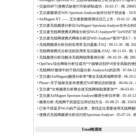
•
AirMagnet Spectrum XT 无线局域网频谱分析仪发布2.0.1版本
•
贝迪BMP71便携式标签打印机研制成功
- 10-03-17 - 阅: 29693
•
艾尔麦频谱仪WiFi Spectrum Analyzer如何分别干扰设备
- 10-0
•
AirMagnet XT —— 艾尔麦新频谱测试仪已上市
- 10-02-22 - 
•
艾尔麦无线频谱分析仪AirMagnet Spectrum Analyzer在外
•
艾尔麦无线网便携式网络分析仪Wi-Fi Analyzer中“AirWISE
•
艾尔麦无线网便携式网络分析仪WiFi Analyzer
*
新升
*
至8.7
- 1
•
无线网频谱分析仪的应用常见问题集-FAQ
- 09-11-30 - 阅: 26
•
无线网便携式分析仪的应用常见问题集-FAQ
- 09-11-03 - 阅: 
•
无线频谱分析仪解决无线网故障案例分析
- 09-10-19 - 阅: 286
•
OptiView综合网络分析仪成为
*
个能够识别IPv6安全风险的便携式
•
无线网RF频谱中的干扰问题分析-AnalyzeAir的应用
- 07-04-1
•
艾尔麦(AirMagnet)频谱分析率
*
整合无线局域网管理
- 06-10-2
•
Phone+关于福禄克发布便携式VoIP测试仪的报道
- 06-04-24 -
•
艾尔麦
*
次将频谱分析整合使无线网络勘测更加
**
- 06-03-01 
•
艾尔麦AirMagnet Spectrum Analyzer频谱分析仪评测
- 05-10-12
•
频谱分析-无线网干扰源定位和识别方法
- 05-08-25 - 阅: 3543
•
已有干扰蓝牙Wi-Fi的产品在售，查找定位需要使用无线网频
•
便携式无线网频谱分析仪问世Spectrum Analyzer
- 05-07-24 - 
Email给朋友