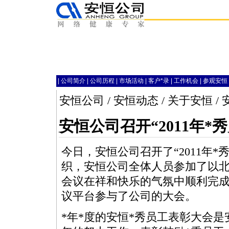
|
公司简介
|
公司历程
|
市场活动
|
客户
*
录
|
工作机会
|
参观安恒
安恒公司
/
安恒动态
/
关于安恒
/
安恒公司召开“2011年
*
秀
今日，安恒公司召开了“2011年
*
织，安恒公司全体人员参加了以
会议在祥和快乐的气氛中顺利完
议平台参与了公司的大会。
*
年
*
度的安恒
*
秀员工表彰大会是