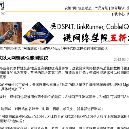
安恒
*
页
|
信息动态
|
产品介绍
|
教育培训
|
下载中心 | 
理与网络测试
/
网络测试
/ UniPRO Mgig 1手持式以太网链路性能测试仪
1手持式以太网链路性能测试仪
2013-06-0
络业务的多样性复杂性及更高的数据流量传输，这就要求网络提供高质量的数据传输
测试显的尤为重要，常见的网络带宽问题、链路质量问题；链路性能测试可以检测链
瓶颈。
试的准确性和可信性，美国理想公司推出
*
款新的网络链路性能测试仪表即UniPRO Mg
），具体特点如下：
电口设计，双端口也能被用作两个独立的端口，A 端口产生测试流量，B 端口 可以环回A 
网络性能测试，对网络的吞吐量、时延、抖动、帧丢失、背靠背进行测试；
网络测试标准NetSam
Y.1564
，相比以往的RFC2544标准
Y.1564
*
大程度上缩短测试时
能测试
*
选依据；
流或者8个测试远端；支持多业务、多流、多点测试，满足实际用户测试需求，更加符