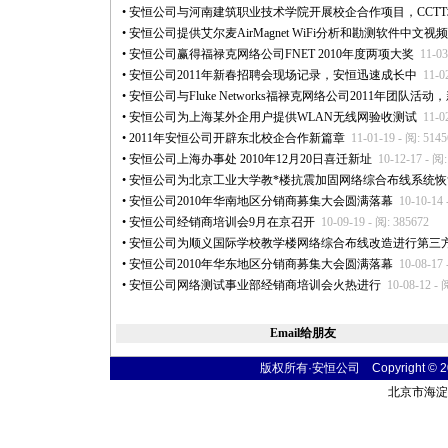
•
安恒公司与河南建筑职业技术学院开展校企合作项目，CCT
•
安恒公司提供艾尔麦AirMagnet WiFi分析和勘测软件中文视
•
安恒公司赢得福禄克网络公司FNET 2010年度两项大奖
11-03
•
安恒公司2011年新春招聘会现场记录，安恒迅速成长中
11-0
•
安恒公司与Fluke Networks福禄克网络公司2011年团队活动
•
安恒公司为上海某外企用户提供WLAN无线网验收测试
11-0
•
2011年安恒公司开辟东北校企合作新篇章
11-01-19 - 阅: 514
•
安恒公司上海办事处 2010年12月20日喜迁新址
10-12-17 - 阅
•
安恒公司为北京工业大学教
*
楼抗震加固网络综合布线系统恢
•
安恒公司2010年华南地区分销商募集大会圆满落幕
10-10-14 
•
安恒公司经销商培训会9月在京召开
10-09-19 - 阅: 385672
•
安恒公司为顺义国际学校教学楼网络综合布线改造进行第三
•
安恒公司2010年华东地区分销商募集大会圆满落幕
10-08-17 
•
安恒公司网络测试事业部经销商培训会火热进行
10-08-12 - 
Email给朋友
版权所有·安恒公司 Copyright © 2004
北京市海淀