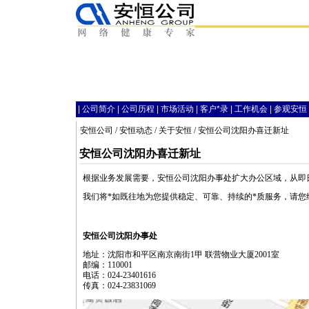
|
公司简介
|
公司历程
|
市场活动
|
客户
*
录
|
工作机会
|
参观安恒
安恒公司
/
安恒动态
/
关于安恒
/ 安恒公司沈阳办喜迁新址
安恒公司沈阳办喜迁新址
根据业务发展需要，安恒公司沈阳办事处扩大办公区域，从即
我们将
*
如既往地为您提供稳定、可靠、持续的
*
质服务，请您
安恒公司沈阳办事处
地址：沈阳市和平区南京南街1甲 联营物业大厦2001室
邮编：110001
电话：024-23401616
传真：024-23831069