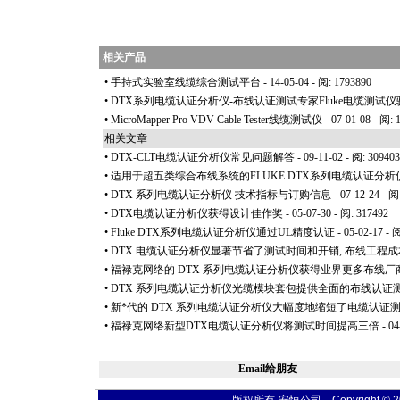
相关产品
•
手持式实验室线缆综合测试平台
- 14-05-04 - 阅: 1793890
•
DTX系列电缆认证分析仪-布线认证测试专家Fluke电缆测试
•
MicroMapper Pro VDV Cable Tester线缆测试仪
- 07-01-08 - 阅: 
相关文章
•
DTX-CLT电缆认证分析仪常见问题解答
- 09-11-02 - 阅: 309403
•
适用于超五类综合布线系统的FLUKE DTX系列电缆认证分析仪D
•
DTX 系列电缆认证分析仪 技术指标与订购信息
- 07-12-24 - 阅
•
DTX电缆认证分析仪获得设计佳作奖
- 05-07-30 - 阅: 317492
•
Fluke DTX系列电缆认证分析仪通过UL精度认证
- 05-02-17 - 
•
DTX 电缆认证分析仪显著节省了测试时间和开销, 布线工程
•
福禄克网络的 DTX 系列电缆认证分析仪获得业界更多布线厂
•
DTX 系列电缆认证分析仪光缆模块套包提供全面的布线认证
•
新
*
代的 DTX 系列电缆认证分析仪大幅度地缩短了电缆认证
•
福禄克网络新型DTX电缆认证分析仪将测试时间提高三倍
- 04
Email给朋友